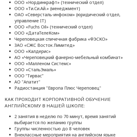
ООО «Нординкрафт» (технический отдел)
ООО «Ти.Си.Ай.» (менеджмент)
ОАО «Северсталь-инфоком» (юридический отдел,
управление IT)
ООО «Fuchs Oil» (технический отдел)
ООО «ДатаТелеКом»
Череповецкая спичечная фабрика «ФЭСКО»
ЗАО «СЖС Восток Лимитед»
ООО «Калдерис»
АО «Череповецкий фанерно-мебельный комбинат»
ООО «Малленом Системс»
ООО «СтальЭмаль»
ООО “Тирвас”
АО "Апатит"
Радиостанция "Европа Плюс Череповец"
КАК ПРОХОДИТ КОРПОРАТИВНОЙ ОБУЧЕНИЕ
АНГЛИЙСКОМУ В НАШЕЙ ШКОЛЕ:
2 занятия в неделю по 70 минут, время занятий
выбирается по желанию группы
Группы численностью до 8 человек
Внеклассные мероприятия на английском языке