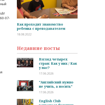
нный
ub!
60-07-
во
Студент дня: Иван Варламов
Частые вопро
лем
студентов
05.02.2022
29.01.2022
Недавние посты
Взгляд четырех
стран: Как у них / Как
у нас?
ая
17.06.2026
"Английский нужно
не учить, а носить"
17.06.2026
English Club