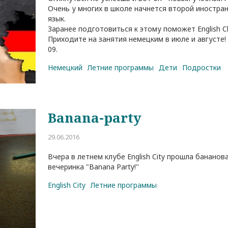
Очень у многих в школе начнется второй иностра
язык.
Заранее подготовиться к этому поможет English Cl
Приходите на занятия немецким в июле и августе! 
09.
Родительское собрание не как в
Как проходит знакомст
школе
ребенка с преподавате
Немецкий
Летние программы
Дети
Подростки
29.04.2026
18.08.2022
Banana-party
29.06.2016
Вчера в летнем клубе English City прошла бананов
вечеринка "Banana Party!"
English City
Летние программы