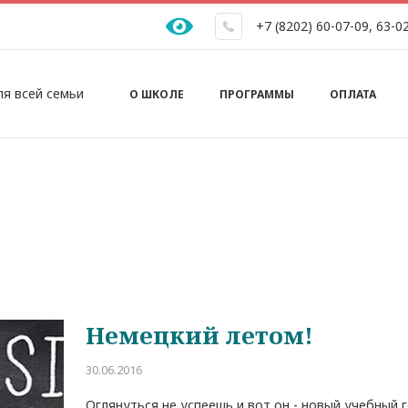
+7 (8202) 60-07-09
,
63-0
Основная навигация
ля всей семьи
О ШКОЛЕ
ПРОГРАММЫ
ОПЛАТА
Немецкий летом!
30.06.2016
Оглянуться не успеешь и вот он - новый учебный г