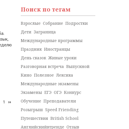
Поиск по тегам
Взрослые
Собрание
Подростки
Дети
Заграница
ба.
язык,
Международные программы
неделю
Праздник
Иностранцы
День сказок
Живые уроки
Разговорная встреча
Выпускной
Кино
Полезное
Лексика
Международные экзамены
Экзамены
ЕГЭ
ОГЭ
Конкурс
Обучение
Преподаватели
Следующая страница
1
››
Розыгрыш
Speed Friending
Путешествия
British School
Английскийвтренде
Отзыв