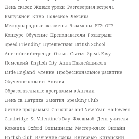
День сказок
Живые уроки
Разговорная встреча
Выпускной
Кино
Полезное
Лексика
Международные экзамены
Экзамены
ЕГЭ
ОГЭ
Конкурс
Обучение
Преподаватели
Розыгрыш
Speed Friending
Путешествия
British School
Английскийвтренде
Отзыв
Статья
Speak Easy
Немецкий
English City
Анна Наклейщикова
Little England
Чтение
Профессиональное развитие
Обучение онлайн
Англия
Образовательные программы в Англии
День св. Патрика
Занятия
Speaking Club
Летние программы
Christmas and New Year
Halloween
Cambridge
St. Valentine's Day
Флешмоб
День учителя
Команда
Oxford
Олимпиады
Мастер-класс
Онлайн
English Club
Изучение языка
Интервью
Китайский