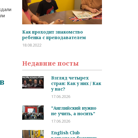
ждали
али
тво
Студент дня: Иван Варламов
Частые вопр
елем
студентов
05.02.2022
29.01.2022
Недавние посты
Взгляд четырех
в
стран: Как у них / Как
у нас?
17.06.2026
"Английский нужно
не учить, а носить"
17.06.2026
English Club