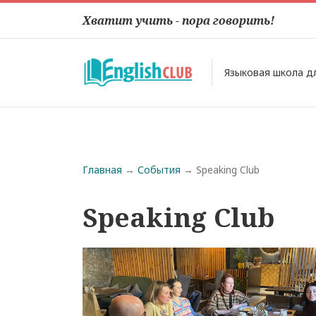
Хватит учить - пора говорить!
Языковая школа д
Строка навигации
Главная
События
Speaking Club
Speaking Club