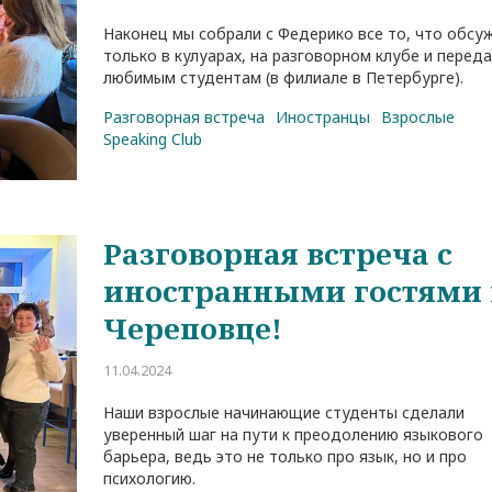
Наконец мы собрали с Федерико все то, что обсу
только в кулуарах, на разговорном клубе и перед
любимым студентам (в филиале в Петербурге).
/
Родительское собрание не как в
Как проходит знакомс
Разговорная встреча
Иностранцы
Взрослые
школе
ребенка с преподават
Speaking Club
29.04.2026
18.08.2022
Разговорная встреча с
иностранными гостями 
Череповце!
11.04.2024
Наши взрослые начинающие студенты сделали
уверенный шаг на пути к преодолению языкового
барьера, ведь это не только про язык, но и про
психологию.