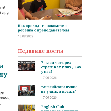
вый
й друг
во
Студент дня: Иван Варламов
Частые вопро
лем
студентов
05.02.2022
29.01.2022
Недавние посты
Взгляд четырех
а
стран: Как у них / Как
у нас?
оду
17.06.2026
"Английский нужно
не учить, а носить"
яли
17.06.2026
иками,
,
English Club