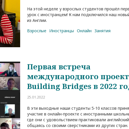
На этой неделе у взрослых студентов прошёл пер
урок с иностранцем! К нам подключился наш новы
из Англии.
/
Родительское собрание не как в
Как проходит знакомст
Взрослые
Иностранцы
Онлайн
Занятия
школе
ребенка с преподавате
29.04.2026
18.08.2022
Первая встреча
международного проект
Building Bridges в 2022 г
25.01.2022
В эти выходные наши студенты 5-10 классов прин
участие в онлайн-проекте с иностранными школьн
где они с удовольствием практиковали английский
общаясь со своими сверстниками из других стран.