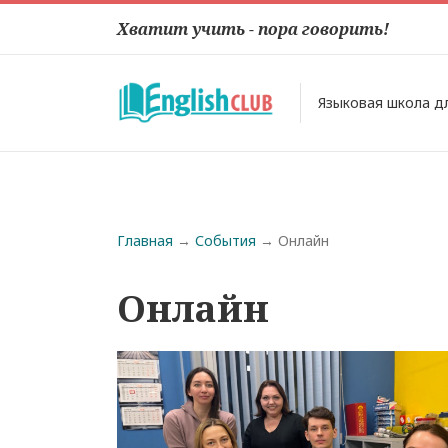
Хватит учить - пора говорить!
Языковая школа д
Строка навигации
Главная
События
Онлайн
Онлайн