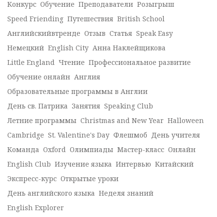
Конкурс
Обучение
Преподаватели
Розыгрыш
Speed Friending
Путешествия
British School
Английскийвтренде
Отзыв
Статья
Speak Easy
Немецкий
English City
Анна Наклейщикова
Little England
Чтение
Профессиональное развитие
Обучение онлайн
Англия
Образовательные программы в Англии
День св. Патрика
Занятия
Speaking Club
Летние программы
Christmas and New Year
Halloween
Cambridge
St. Valentine's Day
Флешмоб
День учителя
Команда
Oxford
Олимпиады
Мастер-класс
Онлайн
English Club
Изучение языка
Интервью
Китайский
Экспресс-курс
Открытые уроки
День английского языка
Неделя знаний
English Explorer