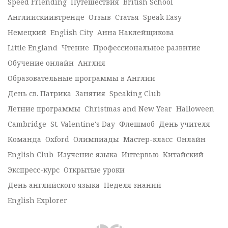
Speed Friending
Путешествия
British School
Английскийвтренде
Отзыв
Статья
Speak Easy
Немецкий
English City
Анна Наклейщикова
Little England
Чтение
Профессиональное развитие
Обучение онлайн
Англия
Образовательные программы в Англии
День св. Патрика
Занятия
Speaking Club
Летние программы
Christmas and New Year
Halloween
Cambridge
St. Valentine's Day
Флешмоб
День учителя
Команда
Oxford
Олимпиады
Мастер-класс
Онлайн
English Club
Изучение языка
Интервью
Китайский
Экспресс-курс
Открытые уроки
День английского языка
Неделя знаний
English Explorer