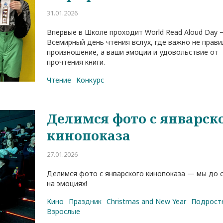
31.01.2026
Впервые в Школе проходит World Read Aloud Day
Всемирный день чтения вслух, где важно не прав
Как проходит знакомство
Студент дня: Иван Вар
произношение, а ваши эмоции и удовольствие от
ребенка с преподавателем
прочтения книги.
05.02.2022
18.08.2022
Чтение
Конкурс
Делимся фото с январск
кинопоказа
27.01.2026
Делимся фото с январского кинопоказа — мы до с
на эмоциях!
Кино
Праздник
Christmas and New Year
Подрост
Взрослые