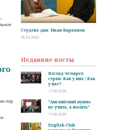
 —
ильное
ламов
Частые вопросы начинающих
Возраст - не п
студентов
изучения язык
29.01.2022
25.11.2021
Недавние посты
ого
Взгляд четырех
стран: Как у них / Как
у нас?
17.06.2026
их пор
"Английский нужно
не учить, а носить"
17.06.2026
ки
English Club