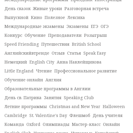
День сказок
Живые уроки
Разговорная встреча
Выпускной
Кино
Полезное
Лексика
Международные экзамены
Экзамены
ЕГЭ
ОГЭ
Конкурс
Обучение
Преподаватели
Розыгрыш
Speed Friending
Путешествия
British School
Английскийвтренде
Отзыв
Статья
Speak Easy
Немецкий
English City
Анна Наклейщикова
Little England
Чтение
Профессиональное развитие
Обучение онлайн
Англия
Образовательные программы в Англии
День св. Патрика
Занятия
Speaking Club
Летние программы
Christmas and New Year
Halloween
Cambridge
St. Valentine's Day
Флешмоб
День учителя
Команда
Oxford
Олимпиады
Мастер-класс
Онлайн