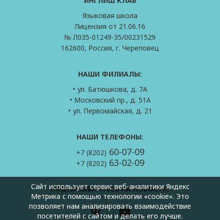
ИНГЛИШ КЛАБ
Языковая школа
Лицензия от 21.06.16
№ Л035-01249-35/00231529
162600, Россия, г. Череповец
НАШИ ФИЛИАЛЫ:
• ул. Батюшкова, д. 7А
• Московский пр., д. 51А
• ул. Первомайская, д. 21
НАШИ ТЕЛЕФОНЫ:
60-07-09
+7 (8202)
63-02-09
+7 (8202)
Сайт использует сервис веб-аналитики Яндекс
ПОДПИСЫВАЙТЕСЬ НА НОВОСТИ:
Метрика с помощью технологии «cookie». Это
позволяет нам анализировать взаимодействие
посетителей с сайтом и делать его лучше.