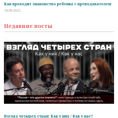
м
Студент дня: Иван Варламов
Ч
05.02.2022
29
Недавние посты
Взгляд четырех стран: Как у них / Как у нас?