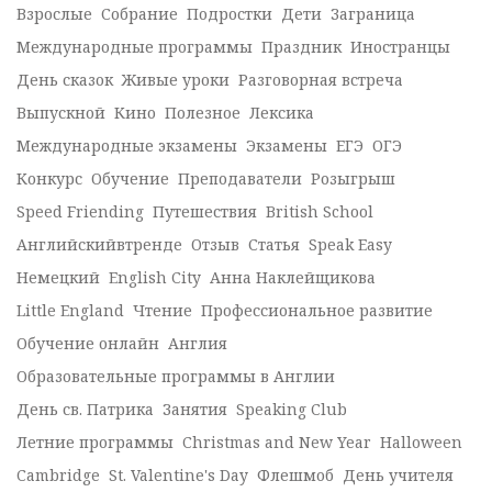
Взрослые
Собрание
Подростки
Дети
Заграница
Международные программы
Праздник
Иностранцы
День сказок
Живые уроки
Разговорная встреча
Выпускной
Кино
Полезное
Лексика
Международные экзамены
Экзамены
ЕГЭ
ОГЭ
Конкурс
Обучение
Преподаватели
Розыгрыш
Speed Friending
Путешествия
British School
Английскийвтренде
Отзыв
Статья
Speak Easy
Немецкий
English City
Анна Наклейщикова
Little England
Чтение
Профессиональное развитие
Обучение онлайн
Англия
Образовательные программы в Англии
День св. Патрика
Занятия
Speaking Club
Летние программы
Christmas and New Year
Halloween
Cambridge
St. Valentine's Day
Флешмоб
День учителя