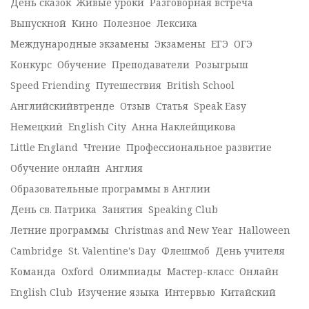
День сказок
Живые уроки
Разговорная встреча
Выпускной
Кино
Полезное
Лексика
Международные экзамены
Экзамены
ЕГЭ
ОГЭ
Конкурс
Обучение
Преподаватели
Розыгрыш
Speed Friending
Путешествия
British School
Английскийвтренде
Отзыв
Статья
Speak Easy
Немецкий
English City
Анна Наклейщикова
Little England
Чтение
Профессиональное развитие
Обучение онлайн
Англия
Образовательные программы в Англии
День св. Патрика
Занятия
Speaking Club
Летние программы
Christmas and New Year
Halloween
Cambridge
St. Valentine's Day
Флешмоб
День учителя
Команда
Oxford
Олимпиады
Мастер-класс
Онлайн
English Club
Изучение языка
Интервью
Китайский